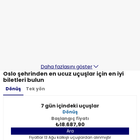
Pegasus Airlines
Oslo
19 Ağu
-
26 Ağu
₺14.560,76
Nereden
Pegasus Airlines
Oslo
20 Ağu
-
27 Ağu
₺19.896,18
Nereden
Daha fazlasını göster
Oslo şehrinden en ucuz uçuşlar için en iyi
biletleri bulun
Dönüş
Tek yön
7 gün içindeki uçuşlar
Dönüş
Başlangıç fiyatı
₺18.687,90
Ara
Fiyatlar 13 Ağu kalkışlı uçuşlardan alınmıştır