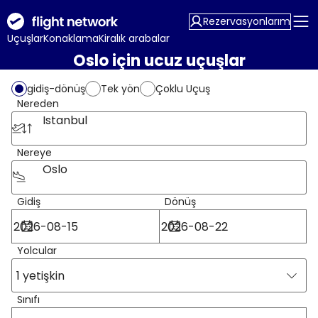
Rezervasyonlarım
Uçuşlar
Konaklama
Kiralık arabalar
Oslo için ucuz uçuşlar
gidiş-dönüş
Tek yön
Çoklu Uçuş
Nereden
Istanbul
Nereye
Oslo
Gidiş
Dönüş
Yolcular
1 yetişkin
Sınıfı