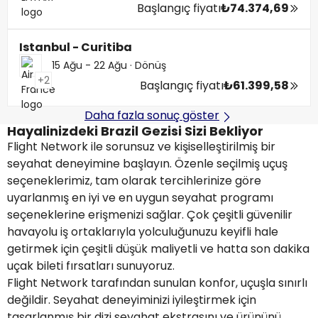
Başlangıç fiyatı
₺74.374,69
Istanbul - Curitiba
15 Ağu - 22 Ağu
·
Dönüş
+2
Başlangıç fiyatı
₺61.399,58
Daha fazla sonuç göster
Hayalinizdeki Brazil Gezisi Sizi Bekliyor
Flight Network ile sorunsuz ve kişiselleştirilmiş bir
seyahat deneyimine başlayın. Özenle seçilmiş uçuş
seçeneklerimiz, tam olarak tercihlerinize göre
uyarlanmış en iyi ve en uygun seyahat programı
seçeneklerine erişmenizi sağlar. Çok çeşitli güvenilir
havayolu iş ortaklarıyla yolculuğunuzu keyifli hale
getirmek için çeşitli düşük maliyetli ve hatta son dakika
uçak bileti fırsatları sunuyoruz.
Flight Network tarafından sunulan konfor, uçuşla sınırlı
değildir. Seyahat deneyiminizi iyileştirmek için
tasarlanmış bir dizi seyahat ekstrasını ve ürününü