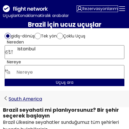
Rezervasyonlarım
Uçuşlar
Konaklama
Kiralık arabalar
Brazil için ucuz uçuşlar
gidiş-dönüş
Tek yön
Çoklu Uçuş
Nereden
Istanbul
Nereye
Uçuş ara
South America
Brazil seyahati mi planlıyorsunuz? Bir şehir
seçerek başlayın
Brazil ülkesine seyahatler sunduğumuz tüm şehirleri